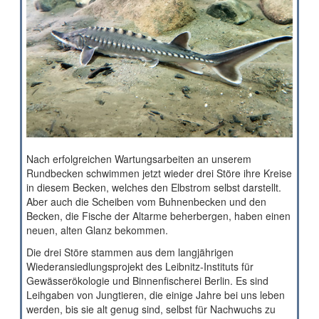
Störche in der Elbtalaue
Kontakt
Barrierefreiheit
Fledermausexkursion für Familien
Anfahrt, Öffnungszeiten, Preise
WLAN auf dem Schlosshof
Nachwuchs in der Biberburg
Shop
Das Bleckeder Storchennest
Prospektbestellung
Entdecken Sie die Vielfalt der Elbtalaue in unserem
Biosphärenraum
Nach erfolgreichen Wartungsarbeiten an unserem
Faltblätter zum Download
Rundbecken schwimmen jetzt wieder drei Störe ihre Kreise
Wir machen Bleckede insektenfreundlicher!
in diesem Becken, welches den Elbstrom selbst darstellt.
Videos
Kronkorkensammlung durch die Stadt Bleckede
Aber auch die Scheiben vom Buhnenbecken und den
Becken, die Fische der Altarme beherbergen, haben einen
Links
neuen, alten Glanz bekommen.
Bock auf Abenteuer an der Elbe?
Die drei Störe stammen aus dem langjährigen
Wiederansiedlungsprojekt des Leibnitz-Instituts für
Gewässerökologie und Binnenfischerei Berlin. Es sind
Leihgaben von Jungtieren, die einige Jahre bei uns leben
werden, bis sie alt genug sind, selbst für Nachwuchs zu