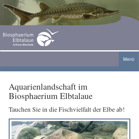
Menü
Biosphaerium Elbtalaue
Aquarienlandschaft im
Angebote
Biosphaerium Elbtalaue
Ausstellung
Aktuelles
Gruppen
Tauchen Sie in die Fischvielfalt der Elbe ab!
Biberanlage
Café
Sommer-Ferienprogramm 2026
Familien
Aquarienlandschaft
Service
Grenzturm Neu Bleckede geöffnet
Schulen