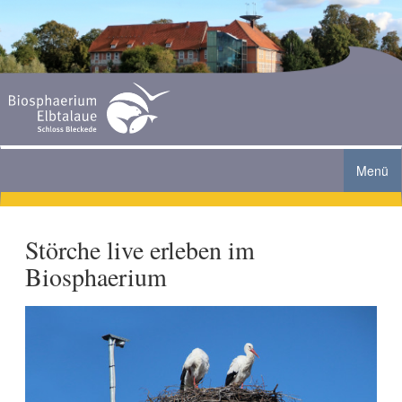
Menü
Biosphaerium Elbtalaue
Störche live erleben im
Angebote
Biosphaerium
Ausstellung
Aktuelles
Gruppen
Biberanlage
Café
Sommer-Ferienprogramm 2026
Familien
Aquarienlandschaft
Service
Grenzturm Neu Bleckede geöffnet
Schulen