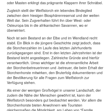
oder Masten erklingt das prägnante Klappern ihrer Schnäbel.
Zugleich stellt der Weißstorch ein lebendes Bindeglied
zwischen dem hiesigen Biosphärenreservat und der weiten
Welt dar. Sein Zugverhalten führt ihn über West- oder
Osteuropa bis in die afrikanischen Savannen, wo er
überwintert.
Noch ist sein Bestand an der Elbe und im Wendland recht
stabil. Ein Blick in die jüngere Geschichte zeigt jedoch, dass
die Storchenzahlen im Laufe des letzten Jahrhunderts
zurückgegangen sind. Erst in den letzten Jahrzehnten ist der
Bestand leicht angestiegen. Zahlreiche Gründe sind hierfür
verantwortlich. Umso wichtiger ist die ehrenamtliche Arbeit
der Storchenbetreuerinnen und -betreuer, die beim Erhalt der
Storchenhorste mitwirken, den Bruterfolg dokumentieren und
der Bevölkerung für alle Fragen zum Weißstorch zur
Verfügung stehen.
Als einer der wenigen Großvögel in unserer Landschaft, der
zudem die Nähe der Menschen gewöhnt ist, kann der
Weißstorch besonders gut beobachtet werden. Vor allem die
Storchenhorste bieten Anwohnern wie Touristen
gleichermaßen die Möglichkeit, am Leben von "Familie