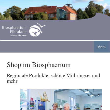
Menü
Shop im Biosphaerium
Biosphaerium Elbtalaue
Angebote
Ausstellung
Regionale Produkte, schöne Mitbringsel und
mehr
Aktuelles
Gruppen
Biberanlage
Café
Sommer-Ferienprogramm 2026
Familien
Aquarienlandschaft
Service
Grenzturm Neu Bleckede geöffnet
Schulen