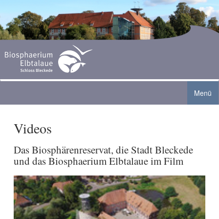
Menü
Videos
Biosphaerium Elbtalaue
Angebote
Ausstellung
Das Biosphärenreservat, die Stadt Bleckede
und das Biosphaerium Elbtalaue im Film
Aktuelles
Gruppen
Biberanlage
Café
Sommer-Ferienprogramm 2026
Familien
Aquarienlandschaft
Service
Grenzturm Neu Bleckede geöffnet
Schulen