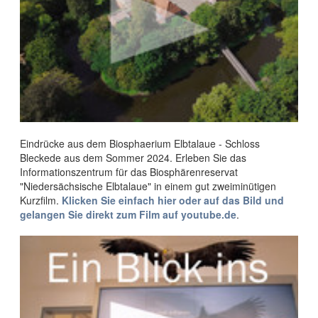
Störche in der Elbtalaue
Kontakt
Barrierefreiheit
Fledermausexkursion für Familien
Anfahrt, Öffnungszeiten, Preise
WLAN auf dem Schlosshof
Nachwuchs in der Biberburg
Shop
Das Bleckeder Storchennest
Prospektbestellung
Entdecken Sie die Vielfalt der Elbtalaue in unserem
Eindrücke aus dem Biosphaerium Elbtalaue - Schloss
Biosphärenraum
Bleckede aus dem Sommer 2024. Erleben Sie das
Faltblätter zum Download
Informationszentrum für das Biosphärenreservat
Wir machen Bleckede insektenfreundlicher!
"Niedersächsische Elbtalaue" in einem gut zweiminütigen
Videos
Kronkorkensammlung durch die Stadt Bleckede
Kurzfilm.
Klicken Sie einfach hier oder auf das Bild und
gelangen Sie direkt zum Film auf youtube.de
.
Links
Bock auf Abenteuer an der Elbe?