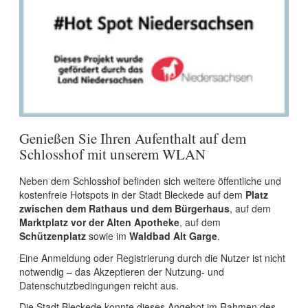
Störche in der Elbtalaue
Kontakt
Barrierefreiheit
Fledermausexkursion für Familien
Anfahrt, Öffnungszeiten, Preise
WLAN auf dem Schlosshof
Nachwuchs in der Biberburg
Shop
Das Bleckeder Storchennest
Prospektbestellung
Entdecken Sie die Vielfalt der Elbtalaue in unserem
Genießen Sie Ihren Aufenthalt auf dem
Biosphärenraum
Schlosshof mit unserem WLAN
Faltblätter zum Download
Wir machen Bleckede insektenfreundlicher!
Neben dem Schlosshof befinden sich weitere öffentliche und
Videos
Kronkorkensammlung durch die Stadt Bleckede
kostenfreie Hotspots in der Stadt Bleckede auf dem
Platz
zwischen dem Rathaus und dem Bürgerhaus
, auf dem
Links
Bock auf Abenteuer an der Elbe?
Marktplatz vor der Alten Apotheke
, auf dem
Schützenplatz
sowie im
Waldbad Alt Garge
.
Eine Anmeldung oder Registrierung durch die Nutzer ist nicht
notwendig – das Akzeptieren der Nutzung- und
Datenschutzbedingungen reicht aus.
Die Stadt Bleckede konnte dieses Angebot im Rahmen des