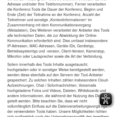
Adresse und/oder Ihre Telefonnummer). Ferner verarbeiten
die Konferenz-Tools die Dauer der Konferenz, Beginn und
Ende (Zeit) der Teilnahme an der Konferenz, Anzahl der
Teilnehmer und sonstige „Kontextinformationen“ im
Zusammenhang mit dem Kommunikationsvorgang
(Metadaten). Des Weiteren verarbeitet der Anbieter des Tools
alle technischen Daten, die zur Abwicklung der Online-
Kommunikation erforderlich sind. Dies umfasst insbesondere
IP-Adressen, MAC-Adressen, Geräte-IDs, Gerätetyp,
Betriebssystemtyp und -version, Client-Version, Kameratyp,
Mikrofon oder Lautsprecher sowie die Art der Verbindung.
Sofern innerhalb des Tools Inhalte ausgetauscht,
hochgeladen oder in sonstiger Weise bereitgestellt werden,
werden diese ebenfalls auf den Servern der Tool-Anbieter
gespeichert. Zu solchen Inhalten zählen insbesondere Cloud-
Aufzeichnungen, Chat-/ Sofortnachrichten, Voicemails
hochgeladene Fotos und Videos, Dateien, Whiteboards und
andere Informationen, die während der Nutzung des Dienstes
geteilt werden. Bitte beachten Sie, dass wir nicht
vollumfänglich Einfluss auf die Datenverarbeitungsvorgä nge
der verwendeten Tools haben. Unsere Möglichkeiten richten
sich maßgeblich nach der Unternehmenspolitik des jeweiligen