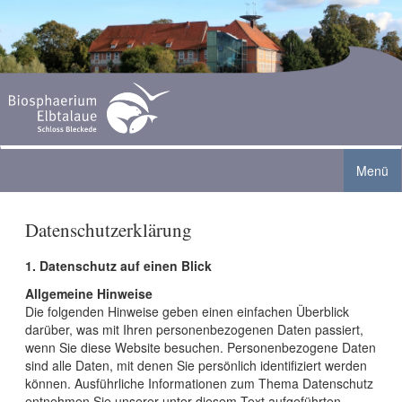
Menü
Datenschutz­erklärung
Biosphaerium Elbtalaue
1. Datenschutz auf einen Blick
Angebote
Ausstellung
Allgemeine Hinweise
Aktuelles
Gruppen
Die folgenden Hinweise geben einen einfachen Überblick
Biberanlage
darüber, was mit Ihren personenbezogenen Daten passiert,
Café
wenn Sie diese Website besuchen. Personenbezogene Daten
Sommer-Ferienprogramm 2026
Familien
Aquarienlandschaft
sind alle Daten, mit denen Sie persönlich identifiziert werden
können. Ausführliche Informationen zum Thema Datenschutz
Service
Grenzturm Neu Bleckede geöffnet
Schulen
entnehmen Sie unserer unter diesem Text aufgeführten