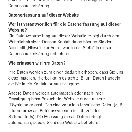
Störche in der Elbtalaue
Datenschutzerklärung.
Kontakt
Barrierefreiheit
Fledermausexkursion für Familien
Anfahrt, Öffnungszeiten, Preise
Datenerfassung auf dieser Website
WLAN auf dem Schlosshof
Wer ist verantwortlich für die Datenerfassung auf dieser
Nachwuchs in der Biberburg
Website?
Die Datenverarbeitung auf dieser Website erfolgt durch den
Shop
Das Bleckeder Storchennest
Websitebetreiber. Dessen Kontaktdaten können Sie dem
Abschnitt „Hinweis zur Verantwortlichen Stelle“ in dieser
Prospektbestellung
Datenschutzerklärung entnehmen.
Entdecken Sie die Vielfalt der Elbtalaue in unserem
Biosphärenraum
Wie erfassen wir Ihre Daten?
Faltblätter zum Download
Ihre Daten werden zum einen dadurch erhoben, dass Sie uns
Wir machen Bleckede insektenfreundlicher!
diese mitteilen. Hierbei kann es sich z. B. um Daten handeln,
Videos
Kronkorkensammlung durch die Stadt Bleckede
die Sie in ein Kontaktformular eingeben.
Andere Daten werden automatisch oder nach Ihrer
Links
Bock auf Abenteuer an der Elbe?
Einwilligung beim Besuch der Website durch unsere
ITSysteme erfasst. Das sind vor allem technische Daten (z. B.
Internetbrowser, Betriebssystem oder Uhrzeit des
Seitenaufrufs). Die Erfassung dieser Daten erfolgt
automatisch, sobald Sie diese Website betreten.