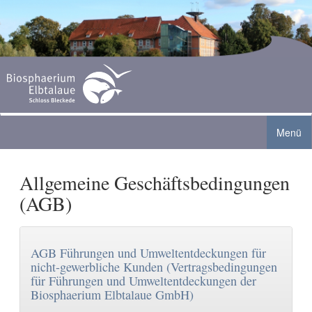
Menü
Allgemeine Geschäftsbedingungen
Biosphaerium Elbtalaue
(AGB)
Angebote
Ausstellung
Aktuelles
Gruppen
Biberanlage
AGB Führungen und Umweltentdeckungen für
nicht-gewerbliche Kunden (Vertragsbedingungen
Café
Sommer-Ferienprogramm 2026
Familien
Aquarienlandschaft
für Führungen und Umweltentdeckungen der
Biosphaerium Elbtalaue GmbH)
Service
Grenzturm Neu Bleckede geöffnet
Schulen