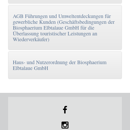
Störche in der Elbtalaue
Kontakt
Barrierefreiheit
Fledermausexkursion für Familien
Anfahrt, Öffnungszeiten, Preise
AGB Führungen und Umweltentdeckungen für
gewerbliche Kunden (Geschäftsbedingungen der
WLAN auf dem Schlosshof
Nachwuchs in der Biberburg
Biosphaerium Elbtalaue GmbH für die
Überlassung touristischer Leistungen an
Shop
Wiederverkäufer)
Das Bleckeder Storchennest
Prospektbestellung
Entdecken Sie die Vielfalt der Elbtalaue in unserem
Biosphärenraum
Haus- und Nutzerordnung der Biosphaerium
Faltblätter zum Download
Elbtalaue GmbH
Wir machen Bleckede insektenfreundlicher!
Videos
Kronkorkensammlung durch die Stadt Bleckede
Links
Bock auf Abenteuer an der Elbe?