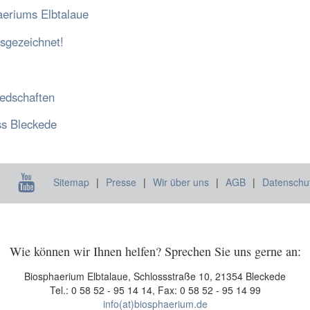
aeriums Elbtalaue
sgezeichnet!
iedschaften
ss Bleckede
Sitemap
Presse
Wir über uns
AGB
Datenschu
Wie können wir Ihnen helfen? Sprechen Sie uns gerne an:
Biosphaerium Elbtalaue, Schlossstraße 10, 21354 Bleckede
Tel.: 0 58 52 - 95 14 14, Fax: 0 58 52 - 95 14 99
info(at)biosphaerium.de