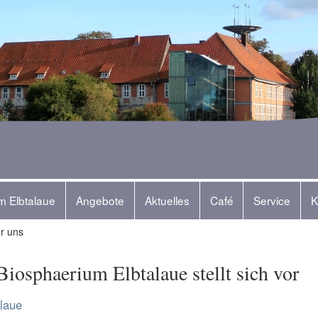
m Elbtalaue
Angebote
Aktuelles
Café
Service
K
r uns
Biosphaerium Elbtalaue stellt sich vor
laue