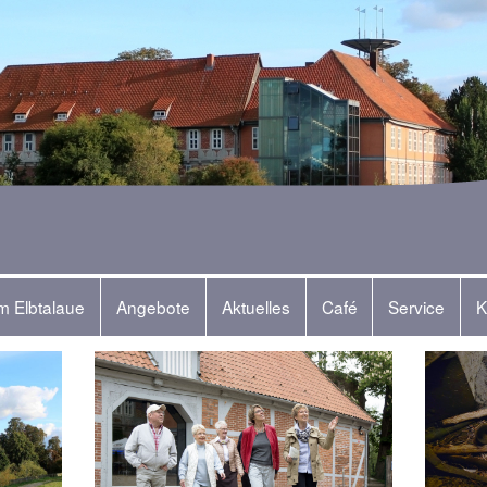
m Elbtalaue
Angebote
Aktuelles
Café
Service
K