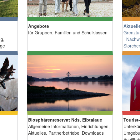
Angebote
Aktuell
für Gruppen, Familien und Schulklassen
Grenztu
ng,
-
Nachwu
age
Storche
spieleri
Sammlun
Biosphärenreservat Nds. Elbtalaue
Tourist
Allgemeine Informationen, Einrichtungen,
Unterkü
Aktuelles, Partnerbetriebe, Downloads
Umgebun
Schifffa