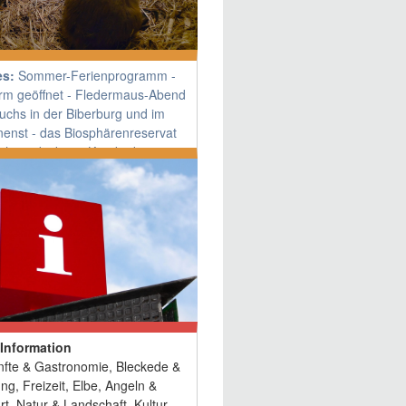
es:
Sommer-Ferienprogramm -
rm geöffnet
- Fledermaus-Abend
chs in der Biberburg und im
nenst -
das Biosphärenreservat
sch entdecken -
Kronkorken-
g - Abenteuer mit Enni
-Information
nfte & Gastronomie, Bleckede &
g, Freizeit, Elbe, Angeln &
hrt, Natur & Landschaft, Kultur